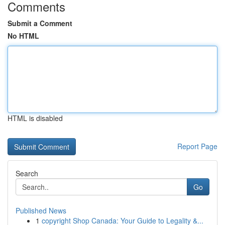
Comments
Submit a Comment
No HTML
HTML is disabled
Report Page
Search
Go
Published News
1
copyright Shop Canada: Your Guide to Legality &...