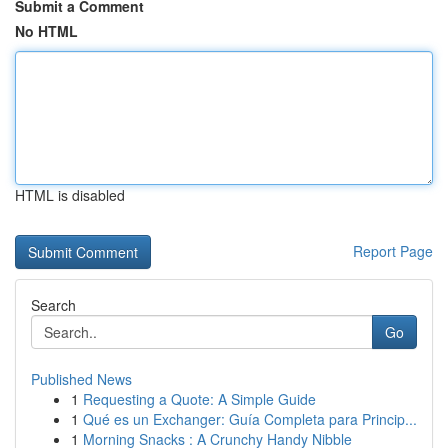
Submit a Comment
No HTML
HTML is disabled
Report Page
Search
Go
Published News
1
Requesting a Quote: A Simple Guide
1
Qué es un Exchanger: Guía Completa para Princip...
1
Morning Snacks : A Crunchy Handy Nibble