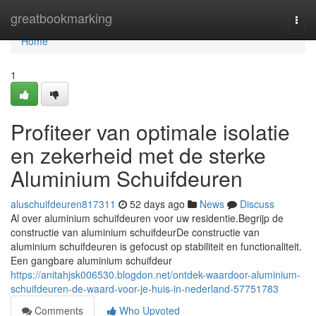
Home
greatbookmarking
Togg
navi
Home
1
Profiteer van optimale isolatie
en zekerheid met de sterke
Aluminium Schuifdeuren
aluschuifdeuren817311
52 days ago
News
Discuss
Al over aluminium schuifdeuren voor uw residentie.Begrijp de
constructie van aluminium schuifdeurDe constructie van
aluminium schuifdeuren is gefocust op stabiliteit en functionaliteit.
Een gangbare aluminium schuifdeur
https://anitahjsk006530.blogdon.net/ontdek-waardoor-aluminium-
schuifdeuren-de-waard-voor-je-huis-in-nederland-57751783
Comments
Who Upvoted