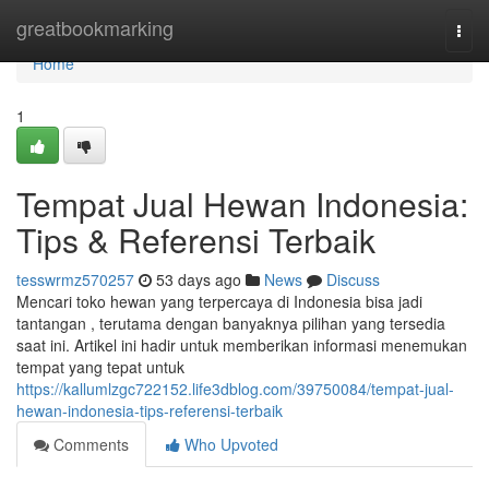
Home
greatbookmarking
Togg
navi
Home
1
Tempat Jual Hewan Indonesia:
Tips & Referensi Terbaik
tesswrmz570257
53 days ago
News
Discuss
Mencari toko hewan yang terpercaya di Indonesia bisa jadi
tantangan , terutama dengan banyaknya pilihan yang tersedia
saat ini. Artikel ini hadir untuk memberikan informasi menemukan
tempat yang tepat untuk
https://kallumlzgc722152.life3dblog.com/39750084/tempat-jual-
hewan-indonesia-tips-referensi-terbaik
Comments
Who Upvoted