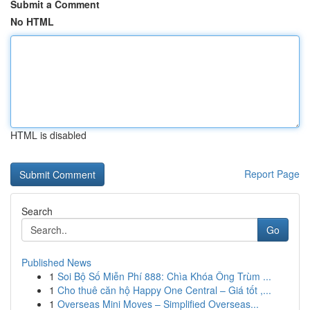
Submit a Comment
No HTML
HTML is disabled
Report Page
Search
Go
Published News
1
Soi Bộ Số Miễn Phí 888: Chìa Khóa Ông Trùm ...
1
Cho thuê căn hộ Happy One Central – Giá tốt ,...
1
Overseas Mini Moves – Simplified Overseas...