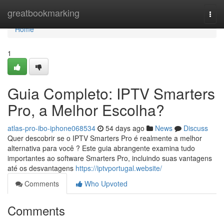
Home
greatbookmarking
Togg
navi
Home
1
Guia Completo: IPTV Smarters
Pro, a Melhor Escolha?
atlas-pro-ibo-iphone068534
54 days ago
News
Discuss
Quer descobrir se o IPTV Smarters Pro é realmente a melhor
alternativa para você ? Este guia abrangente examina tudo
importantes ao software Smarters Pro, incluindo suas vantagens
até os desvantagens
https://iptvportugal.website/
Comments
Who Upvoted
Comments