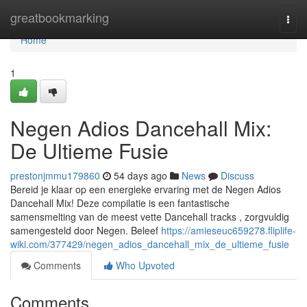
Home
greatbookmarking
Togg
navi
Home
1
Negen Adios Dancehall Mix:
De Ultieme Fusie
prestonjmmu179860
54 days ago
News
Discuss
Bereid je klaar op een energieke ervaring met de Negen Adios
Dancehall Mix! Deze compilatie is een fantastische
samensmelting van de meest vette Dancehall tracks , zorgvuldig
samengesteld door Negen. Beleef
https://amieseuc659278.fliplife-
wiki.com/377429/negen_adios_dancehall_mix_de_ultieme_fusie
Comments
Who Upvoted
Comments