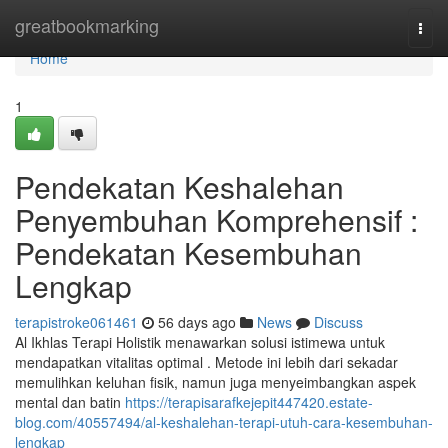
Home
greatbookmarking
Togg
navi
Home
1
Pendekatan Keshalehan
Penyembuhan Komprehensif :
Pendekatan Kesembuhan
Lengkap
terapistroke061461
56 days ago
News
Discuss
Al Ikhlas Terapi Holistik menawarkan solusi istimewa untuk
mendapatkan vitalitas optimal . Metode ini lebih dari sekadar
memulihkan keluhan fisik, namun juga menyeimbangkan aspek
mental dan batin
https://terapisarafkejepit447420.estate-
blog.com/40557494/al-keshalehan-terapi-utuh-cara-kesembuhan-
lengkap