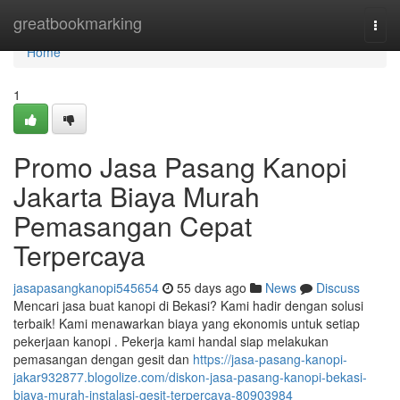
Home
greatbookmarking
Togg
navi
Home
1
Promo Jasa Pasang Kanopi
Jakarta Biaya Murah
Pemasangan Cepat
Terpercaya
jasapasangkanopi545654
55 days ago
News
Discuss
Mencari jasa buat kanopi di Bekasi? Kami hadir dengan solusi
terbaik! Kami menawarkan biaya yang ekonomis untuk setiap
pekerjaan kanopi . Pekerja kami handal siap melakukan
pemasangan dengan gesit dan
https://jasa-pasang-kanopi-
jakar932877.blogolize.com/diskon-jasa-pasang-kanopi-bekasi-
biaya-murah-instalasi-gesit-terpercaya-80903984