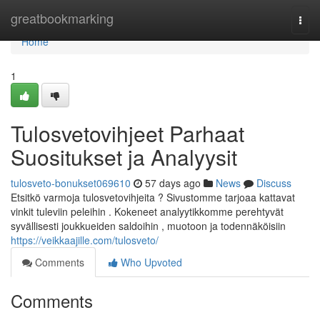
Home
greatbookmarking
Togg
navi
Home
1
Tulosvetovihjeet Parhaat
Suositukset ja Analyysit
tulosveto-bonukset069610
57 days ago
News
Discuss
Etsitkö varmoja tulosvetovihjeita ? Sivustomme tarjoaa kattavat
vinkit tuleviin peleihin . Kokeneet analyytikkomme perehtyvät
syvällisesti joukkueiden saldoihin , muotoon ja todennäköisiin
https://veikkaajille.com/tulosveto/
Comments
Who Upvoted
Comments