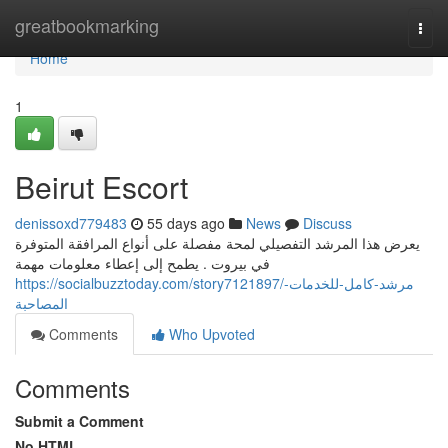
Home
greatbookmarking
Togg
navi
Home
1
Beirut Escort
denissoxd779483
55 days ago
News
Discuss
يعرض هذا المرشد التفصيلي لمحة مفصلة على أنواع المرافقة المتوفرة
في بيروت . يطمح إلى إعطاء معلومات مهمة
https://socialbuzztoday.com/story7121897/مرشد-كامل-للخدمات-
المصاحبة
Comments
Who Upvoted
Comments
Submit a Comment
No HTML