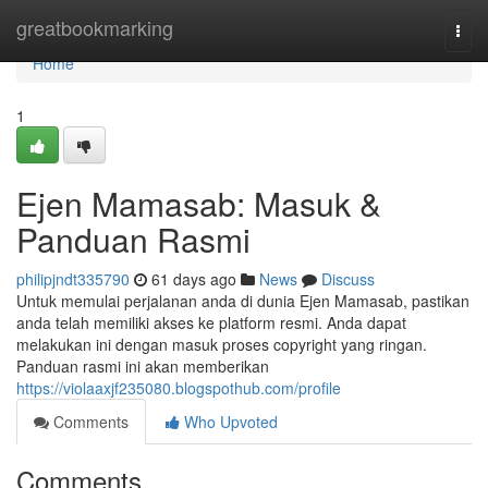
Home
greatbookmarking
Togg
navi
Home
1
Ejen Mamasab: Masuk &
Panduan Rasmi
philipjndt335790
61 days ago
News
Discuss
Untuk memulai perjalanan anda di dunia Ejen Mamasab, pastikan
anda telah memiliki akses ke platform resmi. Anda dapat
melakukan ini dengan masuk proses copyright yang ringan.
Panduan rasmi ini akan memberikan
https://violaaxjf235080.blogspothub.com/profile
Comments
Who Upvoted
Comments