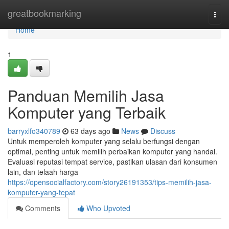
Home
greatbookmarking
Togg
navi
Home
1
Panduan Memilih Jasa
Komputer yang Terbaik
barryxlfo340789
63 days ago
News
Discuss
Untuk memperoleh komputer yang selalu berfungsi dengan
optimal, penting untuk memilih perbaikan komputer yang handal.
Evaluasi reputasi tempat service, pastikan ulasan dari konsumen
lain, dan telaah harga
https://opensocialfactory.com/story26191353/tips-memilih-jasa-
komputer-yang-tepat
Comments
Who Upvoted