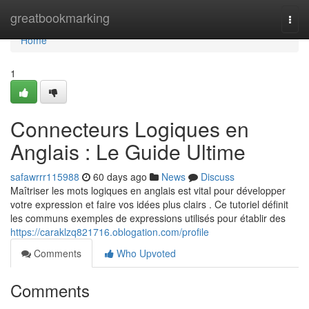
Home
greatbookmarking
Togg
navi
Home
1
Connecteurs Logiques en
Anglais : Le Guide Ultime
safawrrr115988
60 days ago
News
Discuss
Maîtriser les mots logiques en anglais est vital pour développer
votre expression et faire vos idées plus clairs . Ce tutoriel définit
les communs exemples de expressions utilisés pour établir des
https://caraklzq821716.oblogation.com/profile
Comments
Who Upvoted
Comments