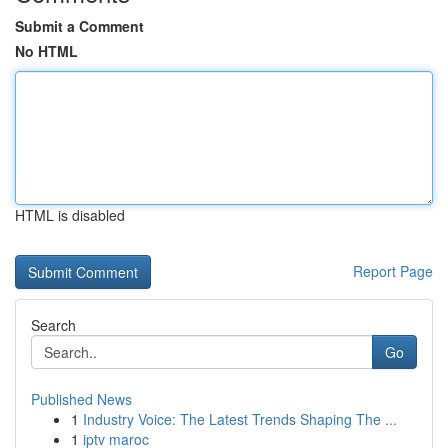
Submit a Comment
No HTML
HTML is disabled
Report Page
Search
Go
Published News
1
Industry Voice: The Latest Trends Shaping The ...
1
iptv maroc