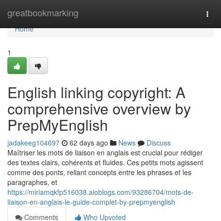
Home
greatbookmarking
Togg
navi
Home
1
English linking copyright: A
comprehensive overview by
PrepMyEnglish
jadakeeg104697
62 days ago
News
Discuss
Maîtriser les mots de liaison en anglais est crucial pour rédiger
des textes clairs, cohérents et fluides. Ces petits mots agissent
comme des ponts, reliant concepts entre les phrases et les
paragraphes, et
https://miriamqkfp516038.aioblogs.com/93286704/mots-de-
liaison-en-anglais-le-guide-complet-by-prepmyenglish
Comments
Who Upvoted