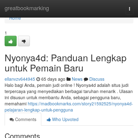
Home
greatbookmarking
Togg
navi
Home
1
Nyonya4d: Panduan Lengkap
untuk Pemain Baru
ellanvzv644945
65 days ago
News
Discuss
Halo bagi Anda, pemain judi online ! Nyonya4d adalah situs judi
terpercaya yang menyediakan berbagai taruhan menarik . Ulasan
ini disusun untuk membantu Anda, sebagai pengguna baru,
memahami
https://madbookmarks.com/story21592525/nyonya4d-
pelajaran-lengkap-untuk-pengguna
Comments
Who Upvoted
Comments