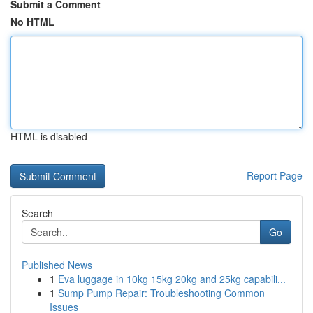
Submit a Comment
No HTML
HTML is disabled
Report Page
Search
Go
Published News
1
Eva luggage in 10kg 15kg 20kg and 25kg capabili...
1
Sump Pump Repair: Troubleshooting Common
Issues