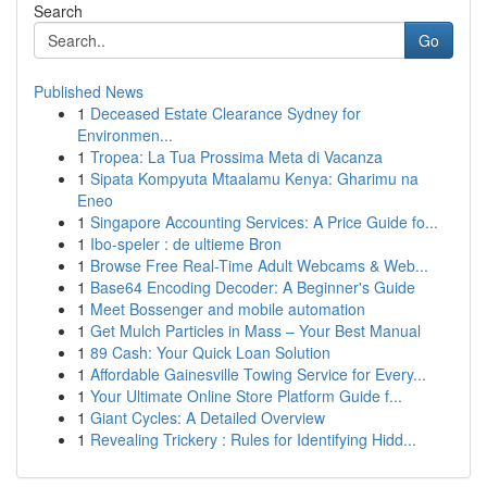
Search
Go
Published News
1
Deceased Estate Clearance Sydney for
Environmen...
1
Tropea: La Tua Prossima Meta di Vacanza
1
Sipata Kompyuta Mtaalamu Kenya: Gharimu na
Eneo
1
Singapore Accounting Services: A Price Guide fo...
1
Ibo-speler : de ultieme Bron
1
Browse Free Real-Time Adult Webcams & Web...
1
Base64 Encoding Decoder: A Beginner's Guide
1
Meet Bossenger and mobile automation
1
Get Mulch Particles in Mass – Your Best Manual
1
89 Cash: Your Quick Loan Solution
1
Affordable Gainesville Towing Service for Every...
1
Your Ultimate Online Store Platform Guide f...
1
Giant Cycles: A Detailed Overview
1
Revealing Trickery : Rules for Identifying Hidd...