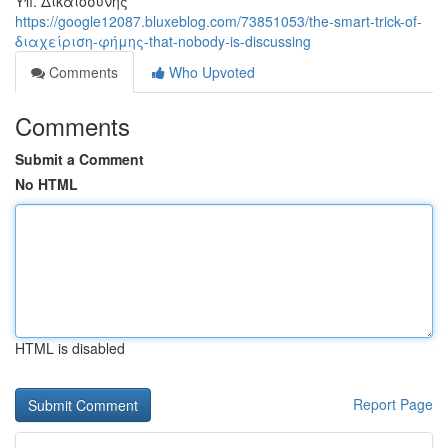
Υπ. Δικαιοσύνης
https://google12087.bluxeblog.com/73851053/the-smart-trick-of-
διαχείριση-φήμης-that-nobody-is-discussing
Comments
Who Upvoted
Comments
Submit a Comment
No HTML
HTML is disabled
Report Page