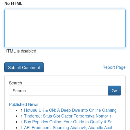
No HTML
HTML is disabled
Report Page
Search
Go
Published News
1
Hot666 UK & CN: A Deep Dive into Online Gaming
1
Tinder88: Situs Slot Gacor Terpercaya Nomor 1
1
Buy Peptides Online: Your Guide to Quality & Se...
1
API Producers: Sourcing Abacavir, Abarelix Acet...