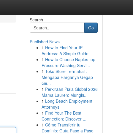
Search
Go
Published News
1
How to Find Your IP
Address: A Simple Guide
1
How to Choose Naples top
Pressure Washing Servi...
1
Toko Store Termahal :
Mengapa Harganya Gegap
Ge...
1
Perkiraan Piala Global 2026
Mama Lauren: Mungki...
1
Long Beach Employment
Attorneys
1
Find Your The Best
Connection: Discover ...
1
Cómo Transferir tu
Dominio: Guía Paso a Paso