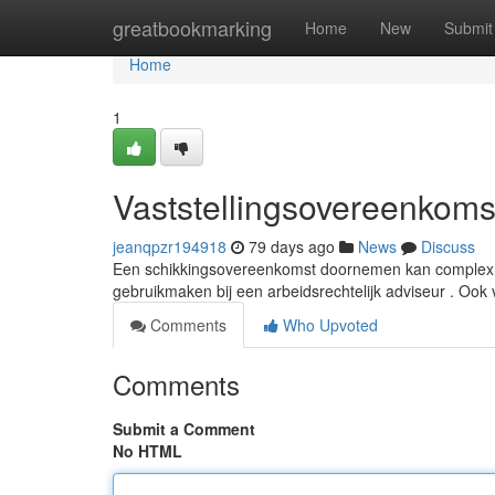
Home
greatbookmarking
Home
New
Submit
Home
1
Vaststellingsovereenkomst
jeanqpzr194918
79 days ago
News
Discuss
Een schikkingsovereenkomst doornemen kan complex zij
gebruikmaken bij een arbeidsrechtelijk adviseur . Ook v
Comments
Who Upvoted
Comments
Submit a Comment
No HTML