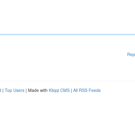
Rep
d
|
Top Users
| Made with
Kliqqi CMS
|
All RSS Feeds