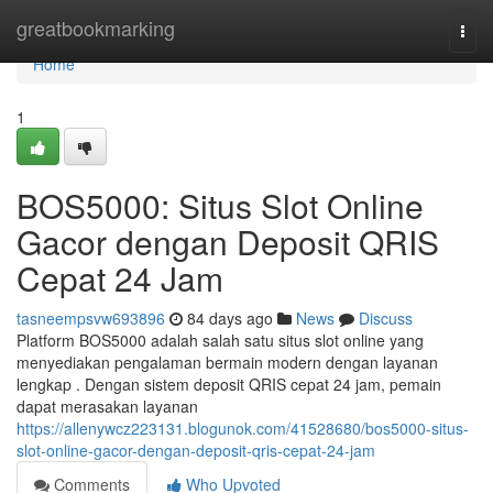
Home
greatbookmarking
Togg
navi
Home
1
BOS5000: Situs Slot Online
Gacor dengan Deposit QRIS
Cepat 24 Jam
tasneempsvw693896
84 days ago
News
Discuss
Platform BOS5000 adalah salah satu situs slot online yang
menyediakan pengalaman bermain modern dengan layanan
lengkap . Dengan sistem deposit QRIS cepat 24 jam, pemain
dapat merasakan layanan
https://allenywcz223131.blogunok.com/41528680/bos5000-situs-
slot-online-gacor-dengan-deposit-qris-cepat-24-jam
Comments
Who Upvoted