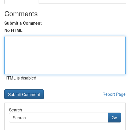
Comments
Submit a Comment
No HTML
HTML is disabled
Report Page
Search
Go