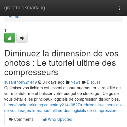
Home
greatbookmarking
Togg
navi
Home
1
Diminuez la dimension de vos
photos : Le tutoriel ultime des
compresseurs
susanrhou921449
84 days ago
News
Discuss
Optimiser vos fichiers est essentiel pour augmenter la rapidité de
votre plateforme et baisser votre budget de stockage . Ce guide
vous détaille les principaux logiciels de compression disponibles,
https://bookmarklethq.com/story21419527/réduisez-la-dimension-
de-vos-images-le-manuel-ultime-des-logiciels-de-compression
Comments
Who Upvoted