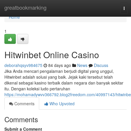
Home
greatbookmarking
Tog
navi
Home
1
Hitwinbet Online Casino
deborahqsyv984675
84 days ago
News
Discuss
Jika Anda mencari pengalaman berjudi digital yang unggul,
Hitwinbet adalah solusi yang baik. Jejak kaki tersebut telah
dikenal sebagai kasino terbaik dalam negara dan banyak sekitar
itu. Dengan koleksi ludo pertaruhan
https://mohamadywvv366792.blog2freedom.com/40997143/hitwinbe
Comments
Who Upvoted
Comments
Submit a Comment