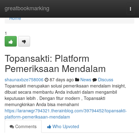
Home
greatbookmarking
Togg
navi
Home
1
Topansakti: Platform
Pemeriksaan Mendalam
shaunaxbze758006
87 days ago
News
Discuss
Topansakti merupakan solusi pemeriksaan mendalam insight,
dibuat secara membantu Anda industri dalam mengambil
keputusan lebih . Dengan fitur modern , Topansakti
memungkinkan Anda bisa memahami
https://laranwgr794321.therainblog.com/39794452/topansakti-
platform-pemeriksaan-mendalam
Comments
Who Upvoted