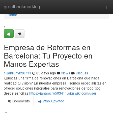
Home
greatbookmarking
Togg
navi
Home
1
Empresa de Reformas en
Barcelona: Tu Proyecto en
Manos Expertas
elijahruny836711
85 days ago
News
Discuss
¿Buscas una firma de renovaciones en Barcelona que haga
realidad tu visión? En nuestra empresa , somos especialistas en
ofrecer soluciones integrales para renovaciones de todo tipo:
desde sencillas
https://janamclw503411.gigswiki.com/user
Comments
Who Upvoted