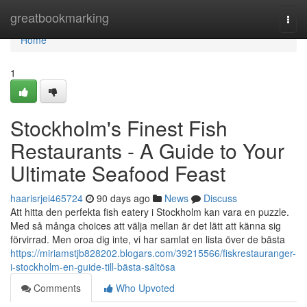
Home
greatbookmarking
Togg
navi
Home
1
Stockholm's Finest Fish
Restaurants - A Guide to Your
Ultimate Seafood Feast
haarisrjei465724
90 days ago
News
Discuss
Att hitta den perfekta fish eatery i Stockholm kan vara en puzzle.
Med så många choices att välja mellan är det lätt att känna sig
förvirrad. Men oroa dig inte, vi har samlat en lista över de bästa
https://miriamstjb828202.blogars.com/39215566/fiskrestauranger-
i-stockholm-en-guide-till-bästa-sältösa
Comments
Who Upvoted