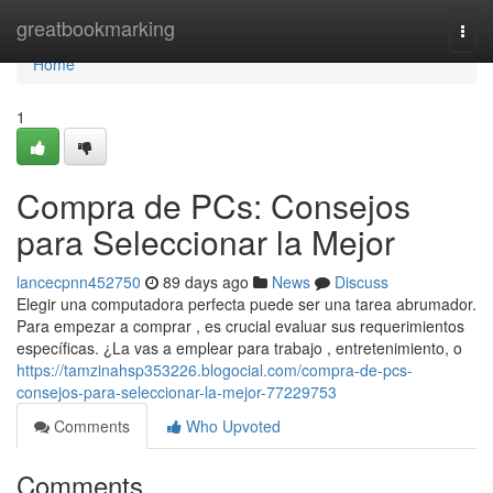
Home
greatbookmarking
Togg
navi
Home
1
Compra de PCs: Consejos
para Seleccionar la Mejor
lancecpnn452750
89 days ago
News
Discuss
Elegir una computadora perfecta puede ser una tarea abrumador.
Para empezar a comprar , es crucial evaluar sus requerimientos
específicas. ¿La vas a emplear para trabajo , entretenimiento, o
https://tamzinahsp353226.blogocial.com/compra-de-pcs-
consejos-para-seleccionar-la-mejor-77229753
Comments
Who Upvoted
Comments