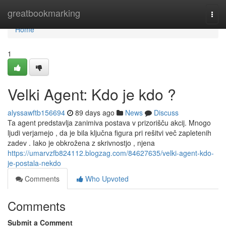
Home
greatbookmarking
Togg
navi
Home
1
Velki Agent: Kdo je kdo ?
alyssawftb156694
89 days ago
News
Discuss
Ta agent predstavlja zanimiva postava v prizorišču akcij. Mnogo
ljudi verjamejo , da je bila ključna figura pri rešitvi več zapletenih
zadev . Iako je obkrožena z skrivnostjo , njena
https://umarvzfb824112.blogzag.com/84627635/velki-agent-kdo-
je-postala-nekdo
Comments
Who Upvoted
Comments
Submit a Comment