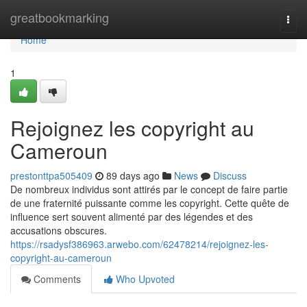
Home
greatbookmarking
Togg
navi
Home
1
Rejoignez les copyright au
Cameroun
prestonttpa505409
89 days ago
News
Discuss
De nombreux individus sont attirés par le concept de faire partie
de une fraternité puissante comme les copyright. Cette quête de
influence sert souvent alimenté par des légendes et des
accusations obscures.
https://rsadysf386963.arwebo.com/62478214/rejoignez-les-
copyright-au-cameroun
Comments
Who Upvoted