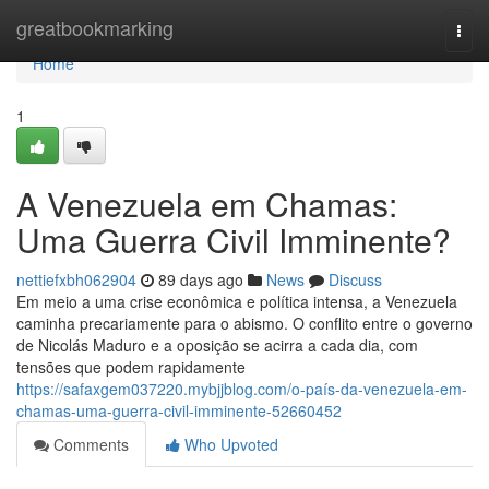
Home
greatbookmarking
Togg
navi
Home
1
A Venezuela em Chamas:
Uma Guerra Civil Imminente?
nettiefxbh062904
89 days ago
News
Discuss
Em meio a uma crise econômica e política intensa, a Venezuela
caminha precariamente para o abismo. O conflito entre o governo
de Nicolás Maduro e a oposição se acirra a cada dia, com
tensões que podem rapidamente
https://safaxgem037220.mybjjblog.com/o-país-da-venezuela-em-
chamas-uma-guerra-civil-imminente-52660452
Comments
Who Upvoted