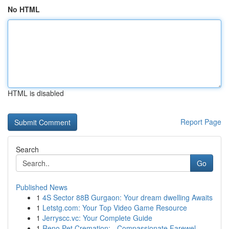
No HTML
HTML is disabled
Report Page
Search
Go
Published News
1
4S Sector 88B Gurgaon: Your dream dwelling Awaits
1
Letstg.com: Your Top Video Game Resource
1
Jerryscc.vc: Your Complete Guide
1
Reno Pet Cremation: - Compassionate Farewel...