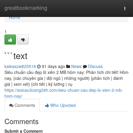
Home
greatbookmarking
Togg
navi
Home
1
```text
kaleaszw825518
91 days ago
News
Discuss
Siêu chuẩn cầu đẹp lô xiên 2 MB hôm nay: Phân tích chi tiết! Hôm
nay, {các chuyên gia | đội ngũ | những người) {phân tích | đánh
giá | xem xét) {chi tiết | kỹ lưỡng | cụ
https://soicau3cang24h.com/sieu-chuan-cau-dep-lo-xien-2-mb-
hom-nay/
Comments
Who Upvoted
Comments
Submit a Comment