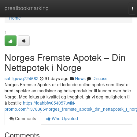
Home
greatbookmarking
To
na
Home
1
Norges Fremste Apotek – Din
Nettapotek i Norge
sahilguwq724682
91 days ago
News
Discuss
Norges Fremste Apotek er et ledende online apotek som tilbyr et
bredt spekter av medisiner og helseprodukter til kunder over hele
Norge. Med fokus på kvalitet og trygghet, gir vi deg muligheten til
å bestille
https://leahbfw654057.wiki-
promo.com/1378365/norges_fremste_apotek_din_nettapotek_i_nor
Comments
Who Upvoted
Comments