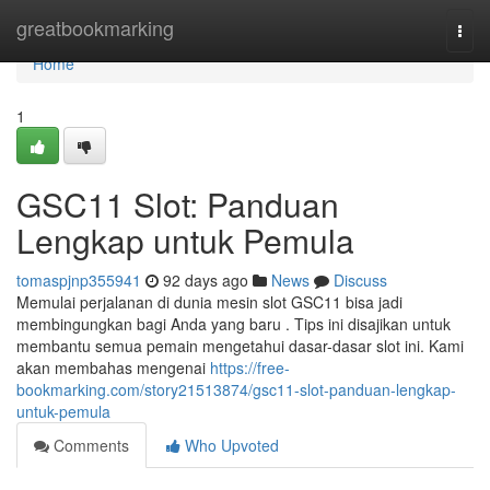
Home
greatbookmarking
Togg
navi
Home
1
GSC11 Slot: Panduan
Lengkap untuk Pemula
tomaspjnp355941
92 days ago
News
Discuss
Memulai perjalanan di dunia mesin slot GSC11 bisa jadi
membingungkan bagi Anda yang baru . Tips ini disajikan untuk
membantu semua pemain mengetahui dasar-dasar slot ini. Kami
akan membahas mengenai
https://free-
bookmarking.com/story21513874/gsc11-slot-panduan-lengkap-
untuk-pemula
Comments
Who Upvoted