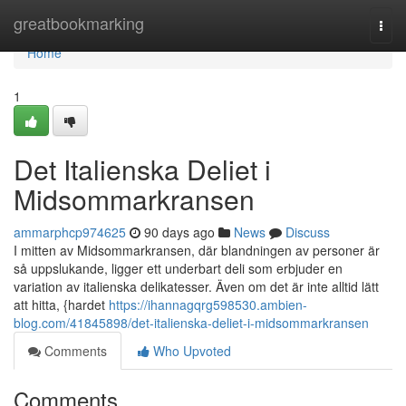
Home
greatbookmarking
Togg
navi
Home
1
Det Italienska Deliet i
Midsommarkransen
ammarphcp974625
90 days ago
News
Discuss
I mitten av Midsommarkransen, där blandningen av personer är
så uppslukande, ligger ett underbart deli som erbjuder en
variation av italienska delikatesser. Även om det är inte alltid lätt
att hitta, {hardet
https://ihannagqrg598530.ambien-
blog.com/41845898/det-italienska-deliet-i-midsommarkransen
Comments
Who Upvoted
Comments