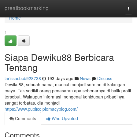
Home
greatbookmarking
Togg
navi
Home
1
Siapa Dewiku88 Berbicara
Tentang
larissacbcb928738
193 days ago
News
Discuss
Dewiku88, sebuah nama, muncul menjadi sorotan di kalangan
maya. Tak sedikit orang penasaran apa sebenarnya di balik profil
tersebut. Walaupun informasi mengenai kehidupan pribadinya
sangat terbatas, dia menjadi
https://www.publicdiplomacyblog.com/
Comments
Who Upvoted
Comments