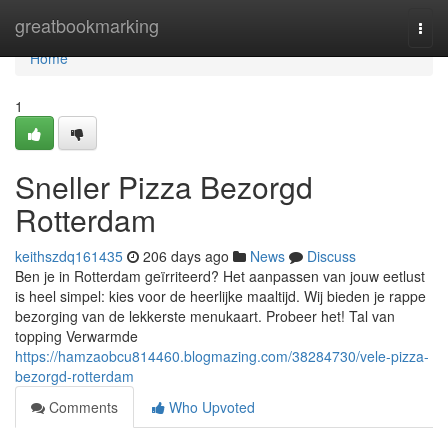
Home
greatbookmarking
Togg
navi
Home
1
Sneller Pizza Bezorgd
Rotterdam
keithszdq161435
206 days ago
News
Discuss
Ben je in Rotterdam geïrriteerd? Het aanpassen van jouw eetlust
is heel simpel: kies voor de heerlijke maaltijd. Wij bieden je rappe
bezorging van de lekkerste menukaart. Probeer het! Tal van
topping Verwarmde
https://hamzaobcu814460.blogmazing.com/38284730/vele-pizza-
bezorgd-rotterdam
Comments
Who Upvoted