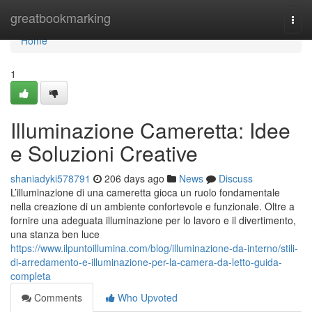
Home
greatbookmarking
Togg
navi
Home
1
Illuminazione Cameretta: Idee
e Soluzioni Creative
shaniadyki578791
206 days ago
News
Discuss
L’illuminazione di una cameretta gioca un ruolo fondamentale
nella creazione di un ambiente confortevole e funzionale. Oltre a
fornire una adeguata illuminazione per lo lavoro e il divertimento,
una stanza ben luce
https://www.ilpuntoillumina.com/blog/illuminazione-da-interno/stili-
di-arredamento-e-illuminazione-per-la-camera-da-letto-guida-
completa
Comments
Who Upvoted