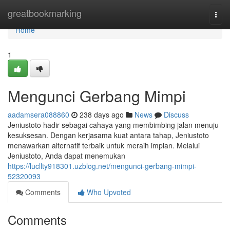
Home
greatbookmarking
Togg
navi
Home
1
Mengunci Gerbang Mimpi
aadamsera088860
238 days ago
News
Discuss
Jeniustoto hadir sebagai cahaya yang membimbing jalan menuju
kesuksesan. Dengan kerjasama kuat antara tahap, Jeniustoto
menawarkan alternatif terbaik untuk meraih impian. Melalui
Jeniustoto, Anda dapat menemukan
https://lucllty918301.uzblog.net/mengunci-gerbang-mimpi-
52320093
Comments
Who Upvoted
Comments