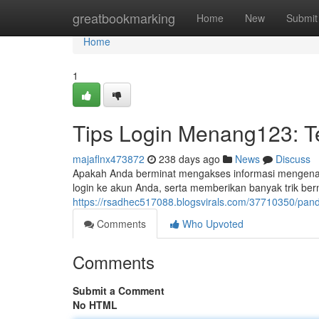
Home
greatbookmarking
Home
New
Submit
Home
1
Tips Login Menang123: T
majaflnx473872
238 days ago
News
Discuss
Apakah Anda berminat mengakses informasi mengenai
login ke akun Anda, serta memberikan banyak trik ber
https://rsadhec517088.blogsvirals.com/37710350/pan
Comments
Who Upvoted
Comments
Submit a Comment
No HTML