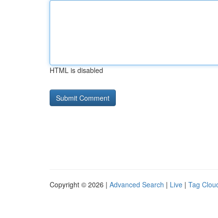
HTML is disabled
Copyright © 2026 |
Advanced Search
|
Live
|
Tag Clou