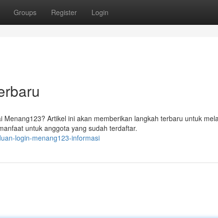
Groups
Register
Login
erbaru
 Menang123? Artikel ini akan memberikan langkah terbaru untuk mel
manfaat untuk anggota yang sudah terdaftar.
duan-login-menang123-informasi