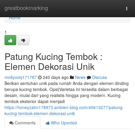
Home
greatbookmarking
Togg
navi
Home
1
Patung Kucing Tembok :
Elemen Dekorasi Unik
mollyoviq171787
240 days ago
News
Discuss
Berikan sentuhan unik pada rumah Anda dengan elemen dinding
berupa kucing tembok. Opsi|Varietas ini tersedia dalam berbagai
desain, mulai dari yang realistis hingga yang modern. Kucing
tembok eksterior dapat menjadi
https://honeyzatm178973.ambien-blog.com/45613277/patung-
kucing-tembok-elemen-dekorasi-unik
Comments
Who Upvoted