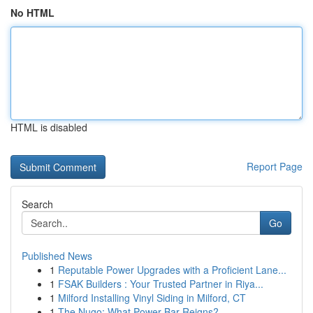
No HTML
HTML is disabled
Report Page
Search
Go
Published News
1
Reputable Power Upgrades with a Proficient Lane...
1
FSAK Builders : Your Trusted Partner in Riya...
1
Milford Installing Vinyl Siding in Milford, CT
1
The Nugo: What Power Bar Reigns?