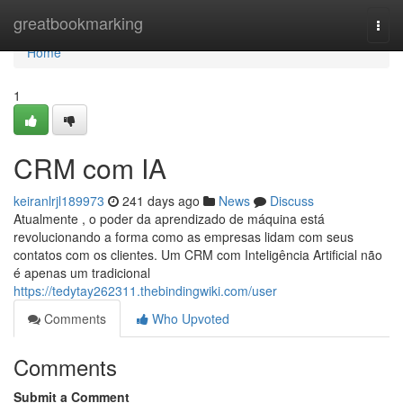
Home
greatbookmarking
Togg
navi
Home
1
CRM com IA
keiranlrjl189973
241 days ago
News
Discuss
Atualmente , o poder da aprendizado de máquina está
revolucionando a forma como as empresas lidam com seus
contatos com os clientes. Um CRM com Inteligência Artificial não
é apenas um tradicional
https://tedytay262311.thebindingwiki.com/user
Comments
Who Upvoted
Comments
Submit a Comment