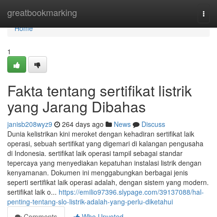
Home
greatbookmarking
Togg
navi
Home
1
Fakta tentang sertifikat listrik
yang Jarang Dibahas
janisb208wyz9
264 days ago
News
Discuss
Dunia kelistrikan kini meroket dengan kehadiran sertifikat laik
operasi, sebuah sertifikat yang digemari di kalangan pengusaha
di Indonesia. sertifikat laik operasi tampil sebagai standar
tepercaya yang menyediakan kepatuhan instalasi listrik dengan
kenyamanan. Dokumen ini menggabungkan berbagai jenis
seperti sertifikat laik operasi adalah, dengan sistem yang modern.
sertifikat laik o...
https://emilio97396.slypage.com/39137088/hal-
penting-tentang-slo-listrik-adalah-yang-perlu-diketahui
Comments
Who Upvoted