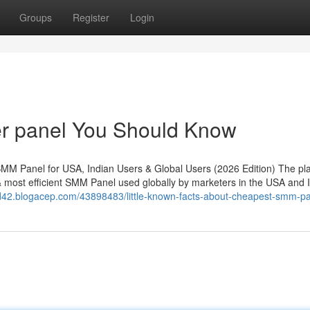
Groups
Register
Login
er panel You Should Know
MM Panel for USA, Indian Users & Global Users (2026 Edition) The pl
most efficient SMM Panel used globally by marketers in the USA and In
ield42.blogacep.com/43898483/little-known-facts-about-cheapest-smm-p