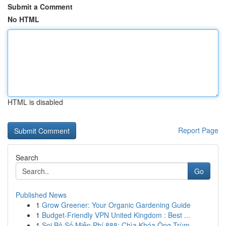
Submit a Comment
No HTML
HTML is disabled
Report Page
Search
Go
Published News
1
Grow Greener: Your Organic Gardening Guide
1
Budget-Friendly VPN United Kingdom : Best ...
1
Soi Bộ Số Miễn Phí 888: Chìa Khóa Ông Trùm ...