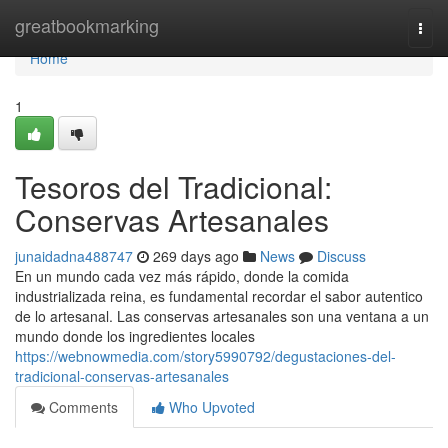
Home
greatbookmarking
Togg
navi
Home
1
Tesoros del Tradicional:
Conservas Artesanales
junaidadna488747
269 days ago
News
Discuss
En un mundo cada vez más rápido, donde la comida
industrializada reina, es fundamental recordar el sabor autentico
de lo artesanal. Las conservas artesanales son una ventana a un
mundo donde los ingredientes locales
https://webnowmedia.com/story5990792/degustaciones-del-
tradicional-conservas-artesanales
Comments
Who Upvoted