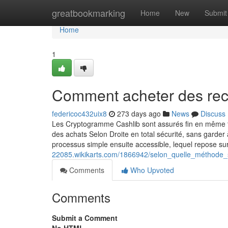
Home
greatbookmarking
Home
New
Submit
Home
1
Comment acheter des rec
federicoc432uix8
273 days ago
News
Discuss
Les Cryptogramme Cashlib sont assurés fin en même t
des achats Selon Droite en total sécurité, sans garder à
processus simple ensuite accessible, lequel repose su
22085.wikikarts.com/1866942/selon_quelle_méthode_
Comments
Who Upvoted
Comments
Submit a Comment