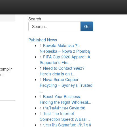
Search
Go
Published News
1
Kuweta Malarska 7L
Niebieska – Nowa z Plombą
1
FIFA Cup 2026 Apparel: A
Supporter's Firs...
1
Need to Contact 99ez?
complir
Here’s details on t...
ul
1
Nova Scrap Copper
Recycling – Sydney’s Trusted
...
1
Boost Your Business:
Finding the Right Wholesal...
1
เว็บไซต์สำรอง Caviar88
1
Test The Internet
Connection Speed: A Basi...
1
ประเมิน Sigmafun: เว็บไซต์