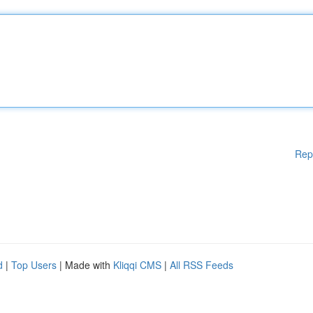
Rep
d
|
Top Users
| Made with
Kliqqi CMS
|
All RSS Feeds