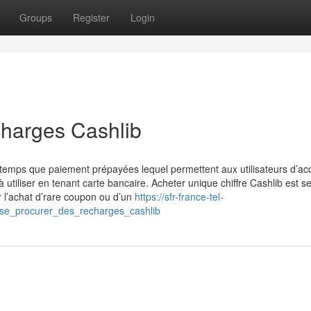
Groups
Register
Login
harges Cashlib
emps que paiement prépayées lequel permettent aux utilisateurs d’ac
 utiliser en tenant carte bancaire. Acheter unique chiffre Cashlib est se
r l’achat d’rare coupon ou d’un
https://sfr-france-tel-
se_procurer_des_recharges_cashlib