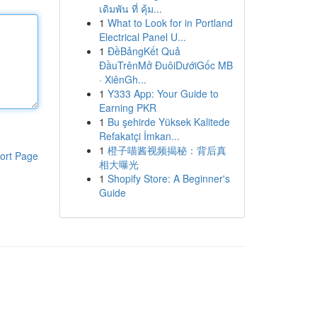
เดิมพัน ที่ คุ้ม...
1
What to Look for in Portland
Electrical Panel U...
1
ĐềBảngKết Quả
ĐầuTrênMở ĐuôiDướiGốc MB
· XiênGh...
1
Y333 App: Your Guide to
Earning PKR
1
Bu şehirde Yüksek Kalitede
Refakatçi İmkan...
1
橙子喵酱视频揭秘：背后真
ort Page
相大曝光
1
Shopify Store: A Beginner's
Guide