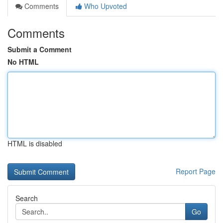
Comments
Who Upvoted
Comments
Submit a Comment
No HTML
HTML is disabled
Report Page
Search
Go