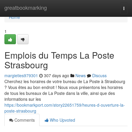
Home
greatbookmarking
Togg
navi
Home
1
Emplois du Temps La Poste
Strasbourg
margieties979301
307 days ago
News
Discuss
Cherchez les horaires de votre bureau de La Poste à Strasbourg
? Vous êtes au bon endroit ! Nous vous présentons les horaires
de tous les bureaux de La Poste dans la ville, ainsi que des
informations sur les
https://bookmarkport.com/story22651759/heures-d-ouverture-la-
poste-strasbourg
Comments
Who Upvoted