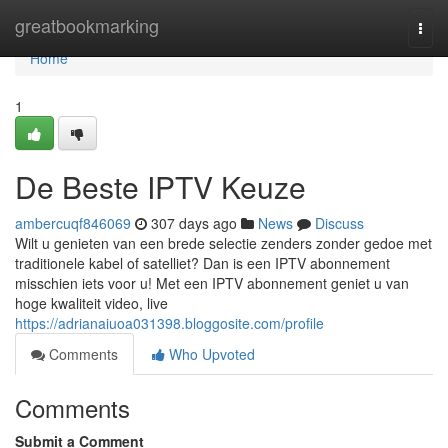
Home
greatbookmarking
Togg
navi
Home
1
De Beste IPTV Keuze
ambercuqf846069
307 days ago
News
Discuss
Wilt u genieten van een brede selectie zenders zonder gedoe met
traditionele kabel of satelliet? Dan is een IPTV abonnement
misschien iets voor u! Met een IPTV abonnement geniet u van
hoge kwaliteit video, live
https://adrianaiuoa031398.bloggosite.com/profile
Comments
Who Upvoted
Comments
Submit a Comment