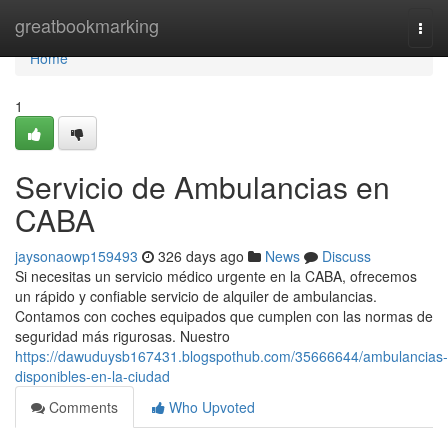
Home
greatbookmarking
Togg
navi
Home
1
Servicio de Ambulancias en
CABA
jaysonaowp159493
326 days ago
News
Discuss
Si necesitas un servicio médico urgente en la CABA, ofrecemos
un rápido y confiable servicio de alquiler de ambulancias.
Contamos con coches equipados que cumplen con las normas de
seguridad más rigurosas. Nuestro
https://dawuduysb167431.blogspothub.com/35666644/ambulancias-
disponibles-en-la-ciudad
Comments
Who Upvoted